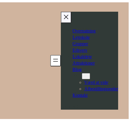
Overnatning
Lejrskole
Grupper
Erhverv
Lokaleleje
Attraktioner
Blog
FAQ
Værd at vide
Afbestillingsregler
Kontakt
Book her