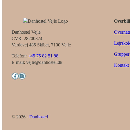
Overbli
Danhostel Vejle
Overnat
CVR: 28200374
Lejrskol
Vardevej 485 Skibet, 7100 Vejle
Grupper
Telefon:
+45 75 82 51 88
E-mail: vejle@danhostel.dk
Kontakt
Facebook
Instagram
© 2026 ·
Danhostel