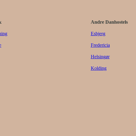
k
Andre Danhostels
ning
Esbjerg
e
Fredericia
Helsingør
Kolding