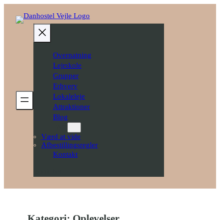
Spring
til
indhold
Overnatning
Lejrskole
Grupper
Erhverv
Lokaleleje
Attraktioner
Blog
FAQ
Værd at vide
Afbestillingsregler
Kontakt
Book her
Kategori:
Oplevelser