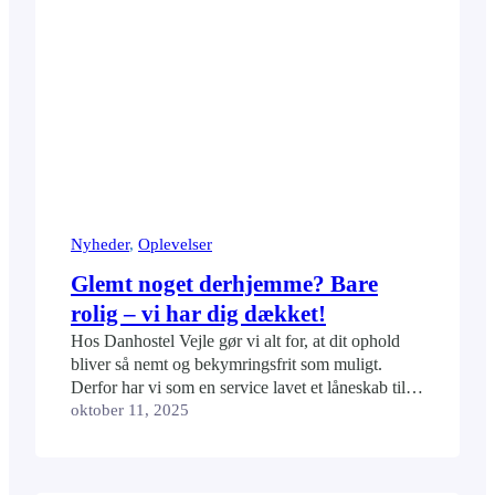
Nyheder
, 
Oplevelser
Glemt noget derhjemme? Bare
rolig – vi har dig dækket!
Hos Danhostel Vejle gør vi alt for, at dit ophold
bliver så nemt og bekymringsfrit som muligt.
Derfor har vi som en service lavet et låneskab til
gæster, hvor du kvit og frit kan låne ting, som du
oktober 11, 2025
måske har glemt at pakke. Det er vores måde at
sige: “Bare slap af – vi hjælper…