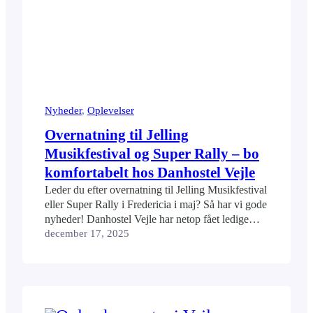
Nyheder
, 
Oplevelser
Overnatning til Jelling
Musikfestival og Super Rally – bo
komfortabelt hos Danhostel Vejle
Leder du efter overnatning til Jelling Musikfestival
eller Super Rally i Fredericia i maj? Så har vi gode
nyheder! Danhostel Vejle har netop fået ledige
værelser i perioden 21.–24. maj. Dermed kan du
december 17, 2025
nå at sikre dig et komfortabelt og praktisk ophold
tæt på både Jelling og Fredericia. Private værelser
med eget bad og toilet…