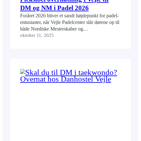
DM og NM i Padel 2026
Foråret 2026 bliver et sandt højdepunkt for padel-
entusiaster, når Vejle Padelcenter slår dørene op til
både Nordiske Mesterskaber og
Danmarksmesterskaberne i padel. Det østjyske
oktober 11, 2025
center er udpeget af Dansk Padel Forbund som
DM-vært de næste to år. Om du skal dyste eller
blot være tilskuer til de action-prægede padel-
kampe til NM og DM, kan du…