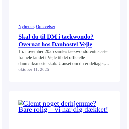
Nyheder
, 
Oplevelser
Skal du til DM i taekwondo?
Overnat hos Danhostel Vejle
15. november 2025 samles taekwondo-entusiaster
fra hele landet i Vejle til det officielle
danmarksmesterskab. Uanset om du er deltager,
træner, dommer eller publikum, er det en stor
oktober 11, 2025
fordel at bo tæt på arenaen for DM i taekwondo.
Her står Danhostel Vejle klar med overnatning til
alle typer gæster. Overnatning til både kæmpere
og heppekor Vandrerhjemmet…