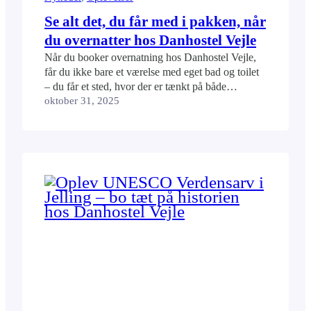
Se alt det, du får med i pakken, når
du overnatter hos Danhostel Vejle
Når du booker overnatning hos Danhostel Vejle,
får du ikke bare et værelse med eget bad og toilet
– du får et sted, hvor der er tænkt på både
fællesskab, komfort og praktiske løsninger. Uanset
oktober 31, 2025
om du er på ferie, familietur, kursus eller arbejde i
området, har vi faciliteterne, der gør dagen lettere
og opholdet…