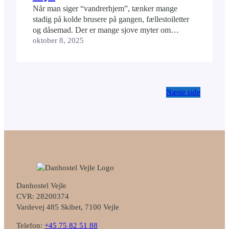
Når man siger “vandrerhjem”, tænker mange
stadig på kolde brusere på gangen, fællestoiletter
og dåsemad. Der er mange sjove myter om
vandrerhjem. Men de holder ikke hos Danhostel
oktober 8, 2025
Vejle. Vi oplever tit, at gæster bliver overraskede –
på den gode måde – når de ankommer til vores
moderne vandrerhjem i Vejle. Derfor tager vi
her…
Næste side
Danhostel Vejle
CVR: 28200374
Vardevej 485 Skibet, 7100 Vejle
Telefon:
+45 75 82 51 88