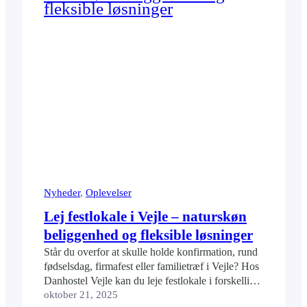
Nyheder
, 
Oplevelser
Lej festlokale i Vejle – naturskøn
beliggenhed og fleksible løsninger
Står du overfor at skulle holde konfirmation, rund
fødselsdag, firmafest eller familietræf i Vejle? Hos
Danhostel Vejle kan du leje festlokale i forskellige
størrelser, lige midt i naturskønne Skibet – kun få
oktober 21, 2025