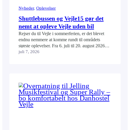
Nyheder
, 
Oplevelser
Shuttlebussen og Vejle15 gør det
nemt at opleve Vejle uden bil
Rejser du til Vejle i sommerferien, er det blevet
endnu nemmere at komme rundt til områdets
største oplevelser. Fra 6. juli til 20. august 2026
kører den populære shuttlebus igen mellem flere af
juli 7, 2026
Vejles attraktioner og byer. Samtidig gør Vejle15
det muligt at rejse billigt med bus i hele
kommunen. Bor du på Danhostel Vejle,…