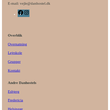
E-mail: vejle@danhostel.dk
F
I
a
n
c
s
e
t
b
a
Overblik
o
g
o
r
Overnatning
k
a
Lejrskole
m
Grupper
Kontakt
Andre Danhostels
Esbjerg
Fredericia
Helsingør