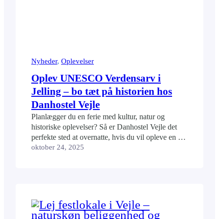
Nyheder
, 
Oplevelser
Oplev UNESCO Verdensarv i
Jelling – bo tæt på historien hos
Danhostel Vejle
Planlægger du en ferie med kultur, natur og
historiske oplevelser? Så er Danhostel Vejle det
perfekte sted at overnatte, hvis du vil opleve en af
Danmarks mest ikoniske seværdigheder – Jelling
oktober 24, 2025
Monumenterne, der er optaget på UNESCOs
verdensarvsliste. Fra vandrerhjemmet har du kun
ca. 15 minutters kørsel til Kongernes Jelling, hvor
du kan gå på…