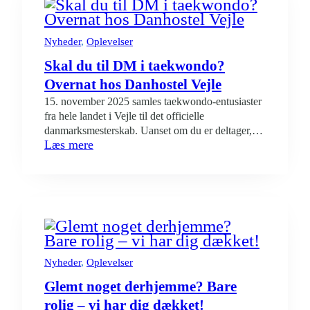
DM
og
NM
Nyheder
, 
Oplevelser
i
Skal du til DM i taekwondo?
Padel
2026
Overnat hos Danhostel Vejle
15. november 2025 samles taekwondo-entusiaster
fra hele landet i Vejle til det officielle
danmarksmesterskab. Uanset om du er deltager,
:
Læs mere
træner, dommer eller publikum, er det en stor
Skal
fordel at bo tæt på arenaen for DM i taekwondo.
du
Her står Danhostel Vejle klar med overnatning til
til
alle typer gæster. Overnatning til både kæmpere
DM
og heppekor Vandrerhjemmet…
i
taekwondo?
Overnat
hos
Nyheder
, 
Oplevelser
Danhostel
Glemt noget derhjemme? Bare
Vejle
rolig – vi har dig dækket!