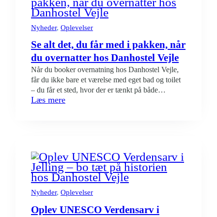
–
sov
godt
Nyheder
, 
Oplevelser
hos
Se alt det, du får med i pakken, når
os
du overnatter hos Danhostel Vejle
Når du booker overnatning hos Danhostel Vejle,
får du ikke bare et værelse med eget bad og toilet
– du får et sted, hvor der er tænkt på både
:
Læs mere
fællesskab, komfort og praktiske løsninger. Uanset
Se
om du er på ferie, familietur, kursus eller arbejde i
alt
området, har vi faciliteterne, der gør dagen lettere
det,
og opholdet…
du
får
med
i
pakken,
når
Nyheder
, 
Oplevelser
du
Oplev UNESCO Verdensarv i
overnatter