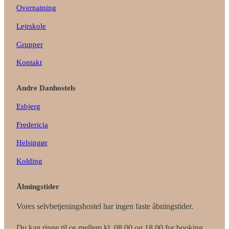
o
r
Overnatning
k
a
Lejrskole
m
Grupper
Kontakt
Andre Danhostels
Esbjerg
Fredericia
Helsingør
Kolding
Åbningstider
Vores selvbetjeningshostel har ingen faste åbningstider.
Du kan ringe til os mellem kl. 08.00 og 18.00 for booking