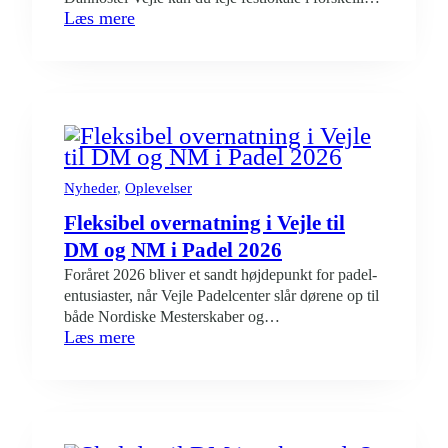
:
Læs mere
størrelser, lige midt i naturskønne Skibet – kun få
Lej
kilometer fra Vejle centrum. Vælg det lokale, der
festlokale
passer til din fest Uanset om du planlægger en
i
mindre fejring eller en større fest…
Vejle
–
naturskøn
beliggenhed
og
Nyheder
, 
Oplevelser
fleksible
Fleksibel overnatning i Vejle til
løsninger
DM og NM i Padel 2026
Foråret 2026 bliver et sandt højdepunkt for padel-
entusiaster, når Vejle Padelcenter slår dørene op til
både Nordiske Mesterskaber og
:
Læs mere
Danmarksmesterskaberne i padel. Det østjyske
Fleksibel
center er udpeget af Dansk Padel Forbund som
overnatning
DM-vært de næste to år. Om du skal dyste eller
i
blot være tilskuer til de action-prægede padel-
Vejle
kampe til NM og DM, kan du…
til