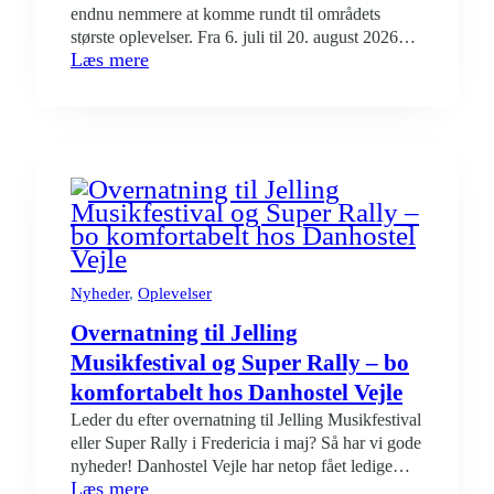
endnu nemmere at komme rundt til områdets
største oplevelser. Fra 6. juli til 20. august 2026
:
Læs mere
kører den populære shuttlebus igen mellem flere af
Shuttlebussen
Vejles attraktioner og byer. Samtidig gør Vejle15
og
det muligt at rejse billigt med bus i hele
Vejle15
kommunen. Bor du på Danhostel Vejle,…
gør
det
nemt
at
opleve
Vejle
uden
Nyheder
, 
Oplevelser
bil
Overnatning til Jelling
Musikfestival og Super Rally – bo
komfortabelt hos Danhostel Vejle
Leder du efter overnatning til Jelling Musikfestival
eller Super Rally i Fredericia i maj? Så har vi gode
nyheder! Danhostel Vejle har netop fået ledige
:
Læs mere
værelser i perioden 21.–24. maj. Dermed kan du