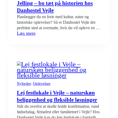
hos
Jelling – bo tæt på historien hos
Danhostel
Danhostel Vejle
Vejle
Planlægger du en ferie med kultur, natur og
historiske oplevelser? Så er Danhostel Vejle det
perfekte sted at overnatte, hvis du vil opleve en af
:
Læs mere
Danmarks mest ikoniske seværdigheder – Jelling
Oplev
Monumenterne, der er optaget på UNESCOs
UNESCO
verdensarvsliste. Fra vandrerhjemmet har du kun
Verdensarv
ca. 15 minutters kørsel til Kongernes Jelling, hvor
i
du kan gå på…
Jelling
–
bo
tæt
på
Nyheder
, 
Oplevelser
historien
Lej festlokale i Vejle – naturskøn
hos
Danhostel
beliggenhed og fleksible løsninger
Vejle
Står du overfor at skulle holde konfirmation, rund
fødselsdag, firmafest eller familietræf i Vejle? Hos
Danhostel Vejle kan du leje festlokale i forskellige