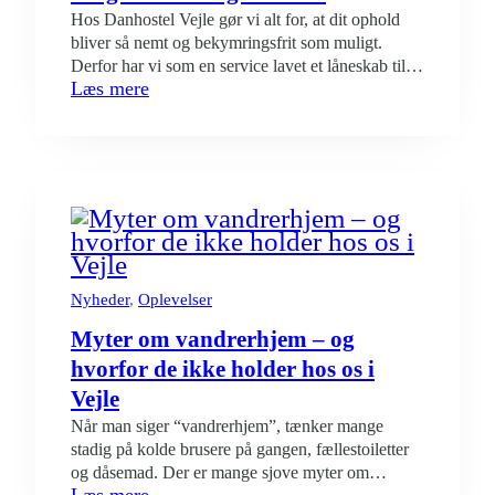
Hos Danhostel Vejle gør vi alt for, at dit ophold
bliver så nemt og bekymringsfrit som muligt.
Derfor har vi som en service lavet et låneskab til
:
Læs mere
gæster, hvor du kvit og frit kan låne ting, som du
Glemt
måske har glemt at pakke. Det er vores måde at
noget
sige: “Bare slap af – vi hjælper…
derhjemme?
Bare
rolig
–
vi
har
dig
Nyheder
, 
Oplevelser
dækket!
Myter om vandrerhjem – og
hvorfor de ikke holder hos os i
Vejle
Når man siger “vandrerhjem”, tænker mange
stadig på kolde brusere på gangen, fællestoiletter
og dåsemad. Der er mange sjove myter om
:
Læs mere