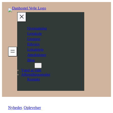
Spring
til
indhold
Overnatning
Lejrskole
Grupper
Erhverv
Lokaleleje
Attraktioner
Blog
FAQ
Værd at vide
Afbestillingsregler
Kontakt
Book her
Nyheder
, 
Oplevelser