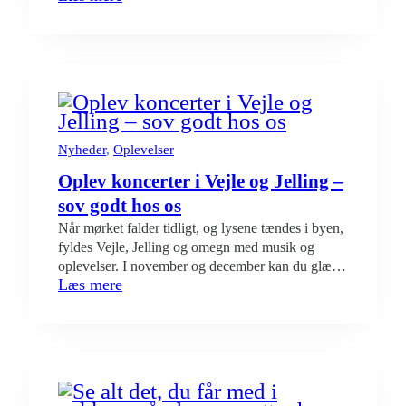
Overnatning
nå at sikre dig et komfortabelt og praktisk ophold
til
tæt på både Jelling og Fredericia. Private værelser
Jelling
med eget bad og toilet…
Musikfestival
og
Super
Rally
–
Nyheder
, 
Oplevelser
bo
Oplev koncerter i Vejle og Jelling –
komfortabelt
hos
sov godt hos os
Danhostel
Når mørket falder tidligt, og lysene tændes i byen,
Vejle
fyldes Vejle, Jelling og omegn med musik og
oplevelser. I november og december kan du glæde
:
Læs mere
dig til en række koncerter, der spreder både varme,
Oplev
energi og julestemning. Her er nogle af de
koncerter
spændende koncerter, du kan opleve: Der er
i
selvfølgelig mange flere koncerter, som du…
Vejle
og
Jelling