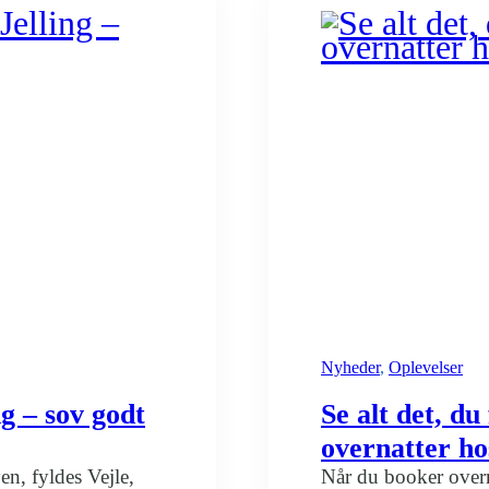
Rally
–
bo
komforta
hos
Danhost
Vejle
Nyheder
, 
Oplevelser
ng – sov godt
Se alt det, d
overnatter ho
en, fyldes Vejle,
Når du booker overn