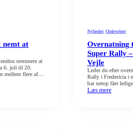
Nyheder
, 
Oplevelser
t nemt at
Overnatning t
Super Rally –
et endnu nemmere at
Vejle
6. juli til 20.
Leder du efter overn
n mellem flere af
Rally i Fredericia i
15 det muligt at
har netop fået ledi
 på Danhostel Vejle,
:
Læs mere
du nå at sikre dig e
Overnat
Jelling og Frederici
til
Jelling
Musikfes
og
Super