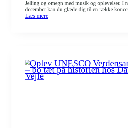
Jelling og omegn med musik og oplevelser. I
december kan du glæde dig til en række koncert
:
Læs mere
både varme, energi og julestemning. Her er nog
Oplev
spændende koncerter, du kan opleve: Der er se
koncerter
flere koncerter, som du…
i
Vejle
og
Jelling
–
sov
godt
hos
os