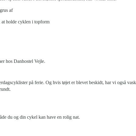
grus af
l at holde cyklen i topform
er hos Danhostel Vejle.
rdagscyklister på ferie. Og hvis tøjet er blevet beskidt, har vi også va
rundt.
åde du og din cykel kan have en rolig nat.