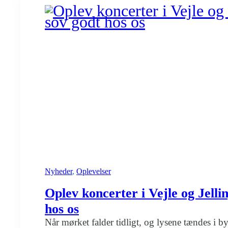
Vejle
uden
bil
Nyheder
, 
Oplevelser
Oplev koncerter i Vejle og Jelli
hos os
Når mørket falder tidligt, og lysene tændes i by