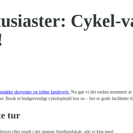
tusiaster: Cykel-
!
mukke skovruter og rolige landeveje.
Nu gør vi det endnu nemmere at v
ser. Book et budgetvenligt cykelophold hos os – her er gode faciliteter ti
e tur
svej eller rundt i det skønne fjordlandskab, står vi klar med: