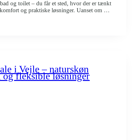
bad og toilet – du får et sted, hvor der er tænkt
 komfort og praktiske løsninger. Uanset om du
ur, kursus eller arbejde i området, har vi
ør dagen lettere og opholdet…
er
el