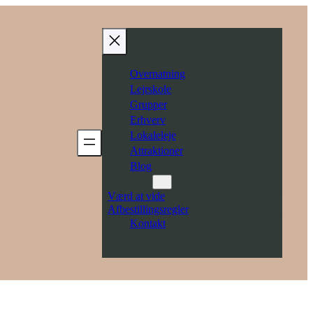
Overnatning
Lejrskole
Grupper
Erhverv
Lokaleleje
Attraktioner
Blog
FAQ
Værd at vide
Afbestillingsregler
Kontakt
Book her