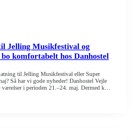
il Jelling Musikfestival og
 bo komfortabelt hos Danhostel
atning til Jelling Musikfestival eller Super
 maj? Så har vi gode nyheder! Danhostel Vejle
ge værelser i perioden 21.–24. maj. Dermed kan
t komfortabelt og praktisk ophold tæt på både
ning
a. Private værelser med eget bad og toilet…
tival