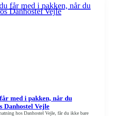
belt
el
u får med i pakken, når du
s Danhostel Vejle
atning hos Danhostel Vejle, får du ikke bare