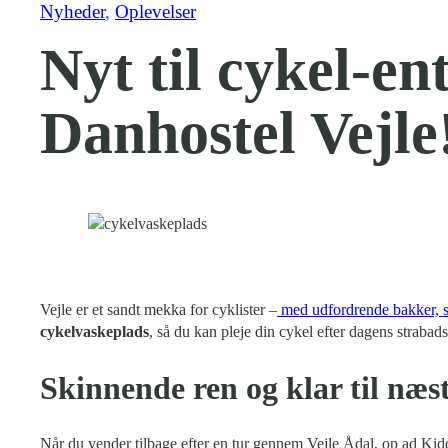
Nyheder
, 
Oplevelser
Nyt til cykel-en
Danhostel Vejle
Vejle er et sandt mekka for cyklister –
med udfordrende bakker, s
cykelvaskeplads
, så du kan pleje din cykel efter dagens strabad
Skinnende ren og klar til næst
Når du vender tilbage efter en tur gennem Vejle Ådal, op ad Kidde