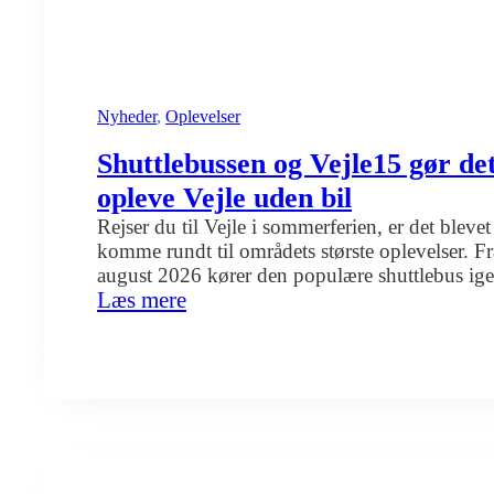
Nyheder
, 
Oplevelser
Shuttlebussen og Vejle15 gør de
opleve Vejle uden bil
Rejser du til Vejle i sommerferien, er det blev
komme rundt til områdets største oplevelser. Fra 
august 2026 kører den populære shuttlebus ige
:
Læs mere
Vejles attraktioner og byer. Samtidig gør Vejle
Shuttlebussen
rejse billigt med bus i hele kommunen. Bor du
og
…
Vejle15
gør
det
nemt
at
opleve